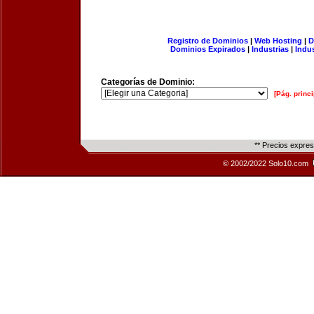
Registro de Dominios
|
Web Hosting
|
D
Dominios Expirados
|
Industrias
|
Indu
Categorías de Dominio:
[Pág. princi
** Precios expre
© 2002/2022 Solo10.com