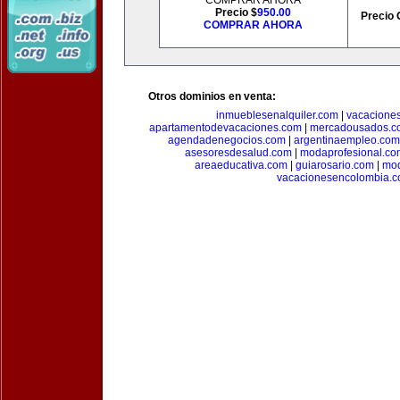
COMPRAR AHORA
Precio $
950.00
Precio 
COMPRAR AHORA
Otros dominios en venta:
inmueblesenalquiler.com
|
vacacione
apartamentodevacaciones.com
|
mercadousados.c
agendadenegocios.com
|
argentinaempleo.com
asesoresdesalud.com
|
modaprofesional.co
areaeducativa.com
|
guiarosario.com
|
mod
vacacionesencolombia.