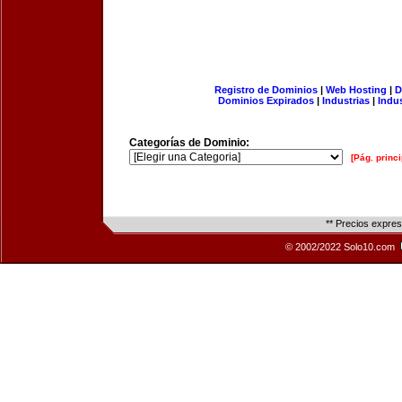
Registro de Dominios
|
Web Hosting
|
D
Dominios Expirados
|
Industrias
|
Indu
Categorías de Dominio:
[Pág. princi
** Precios expre
© 2002/2022 Solo10.com