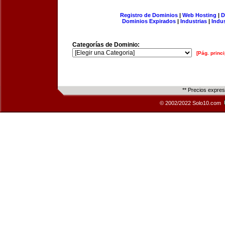
Registro de Dominios
|
Web Hosting
|
D
Dominios Expirados
|
Industrias
|
Indu
Categorías de Dominio:
[Pág. princi
** Precios expre
© 2002/2022 Solo10.com