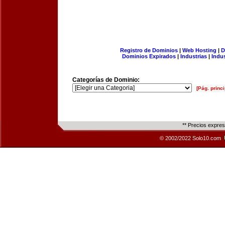
Registro de Dominios
|
Web Hosting
|
D
Dominios Expirados
|
Industrias
|
Indu
Categorías de Dominio:
[Pág. princi
** Precios expre
© 2002/2022 Solo10.com