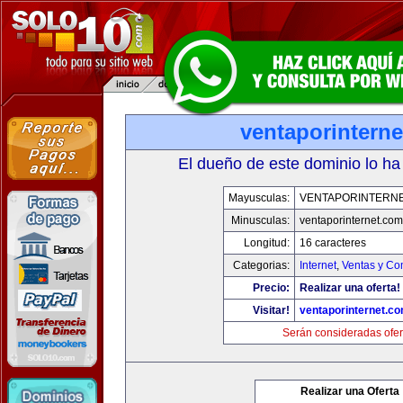
ventaporintern
El dueño de este dominio lo ha
Mayusculas:
VENTAPORINTERN
Minusculas:
ventaporinternet.com
Longitud:
16 caracteres
Categorias:
Internet
,
Ventas y Co
Precio:
Realizar una oferta!
Visitar!
ventaporinternet.c
Serán consideradas ofer
Realizar una Oferta