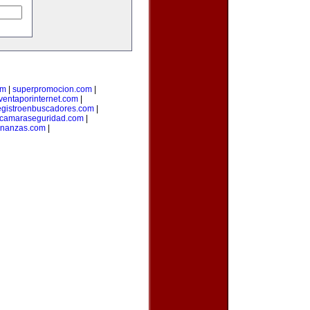
om
|
superpromocion.com
|
ventaporinternet.com
|
egistroenbuscadores.com
|
camaraseguridad.com
|
inanzas.com
|