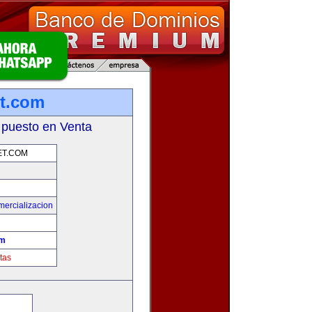
et.com
 puesto en Venta
ET.COM
mercializacion
om
tas