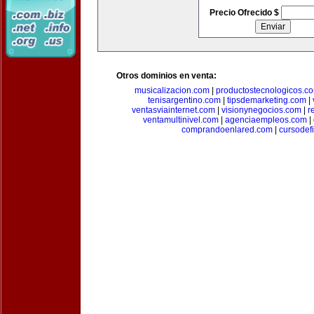
Precio Ofrecido $
Otros dominios en venta:
musicalizacion.com
|
productostecnologicos.c
tenisargentino.com
|
tipsdemarketing.com
|
ventasviainternet.com
|
visionynegocios.com
|
r
ventamultinivel.com
|
agenciaempleos.com
|
comprandoenlared.com
|
cursodef