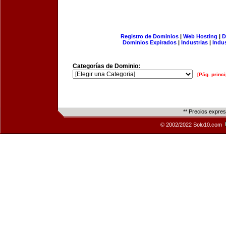
Registro de Dominios
|
Web Hosting
|
D
Dominios Expirados
|
Industrias
|
Indu
Categorías de Dominio:
[Pág. princi
** Precios expre
© 2002/2022 Solo10.com