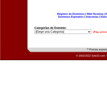
Registro de Dominios
|
Web Hosting
|
D
Dominios Expirados
|
Industrias
|
Indu
Categorías de Dominio:
[Pág. princi
** Precios expre
© 2002/2022 Solo10.com