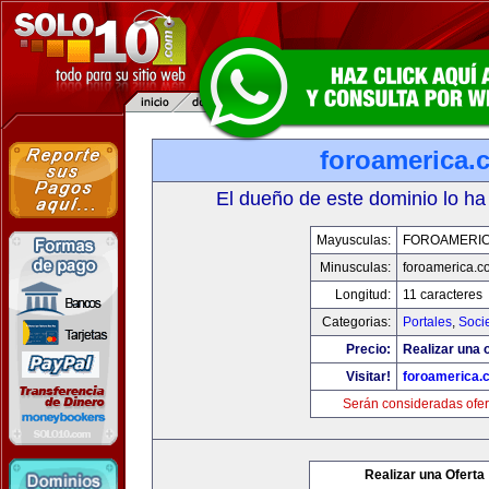
foroamerica.
El dueño de este dominio lo ha
Mayusculas:
FOROAMERI
Minusculas:
foroamerica.c
Longitud:
11 caracteres
Categorias:
Portales
,
Soci
Precio:
Realizar una o
Visitar!
foroamerica.
Serán consideradas ofer
Realizar una Oferta