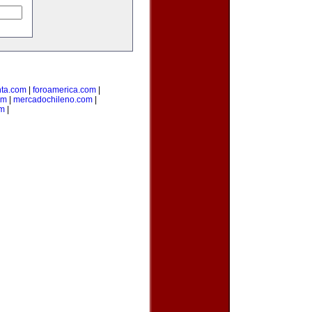
nta.com
|
foroamerica.com
|
om
|
mercadochileno.com
|
om
|