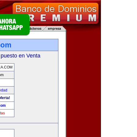
com
 puesto en Venta
CA.COM
om
edad
ferta!
com
tas