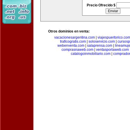
Precio Ofrecido $
Otros dominios en venta:
vacacionesargentina.com
|
viajespuertorico.co
traficogratis.com
|
soloservicio.com
|
cursosp
webenventa.com
|
salaprensa.com
|
lineamuj
comprasnaweb.com
|
ventasporlaweb.com
catalogoinmobiliario.com
|
comprador