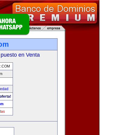
com
 puesto en Venta
R.COM
om
iedad
oferta!
om
tas