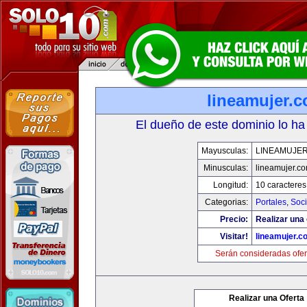
lineamujer.
El dueño de este dominio lo ha
Mayusculas:
LINEAMUJE
Minusculas:
lineamujer.c
Longitud:
10 caracteres
Categorias:
Portales
,
Soc
Precio:
Realizar una 
Visitar!
lineamujer.c
Serán consideradas ofer
Realizar una Oferta