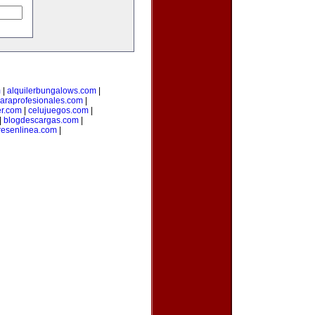
m
|
alquilerbungalows.com
|
araprofesionales.com
|
er.com
|
celujuegos.com
|
|
blogdescargas.com
|
esenlinea.com
|