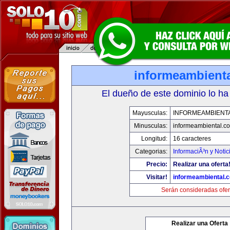
informeambient
El dueño de este dominio lo ha
Mayusculas:
INFORMEAMBIENT
Minusculas:
informeambiental.c
Longitud:
16 caracteres
Categorias:
InformaciÃ³n y Notic
Precio:
Realizar una oferta
Visitar!
informeambiental.
Serán consideradas ofer
Realizar una Oferta