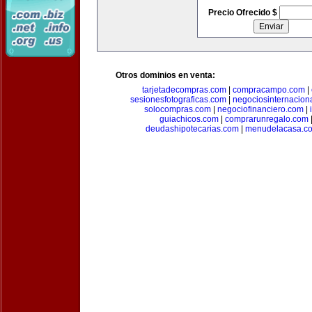
Precio Ofrecido $
Otros dominios en venta:
tarjetadecompras.com
|
compracampo.com
|
sesionesfotograficas.com
|
negociosinternacion
solocompras.com
|
negociofinanciero.com
|
guiachicos.com
|
comprarunregalo.com
deudashipotecarias.com
|
menudelacasa.c