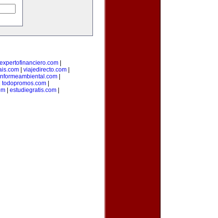
expertofinanciero.com
|
ais.com
|
viajedirecto.com
|
informeambiental.com
|
|
todopromos.com
|
om
|
estudiegratis.com
|