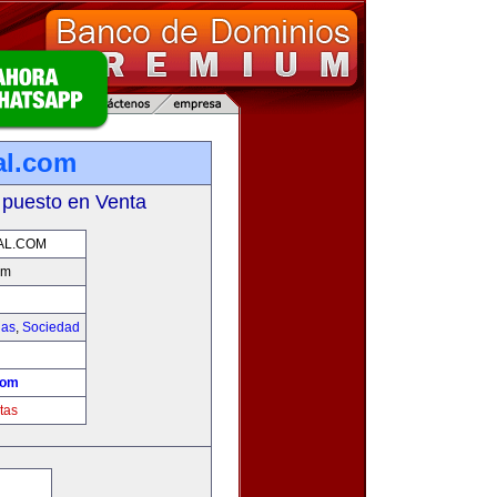
al.com
 puesto en Venta
AL.COM
om
ias
,
Sociedad
!
com
tas