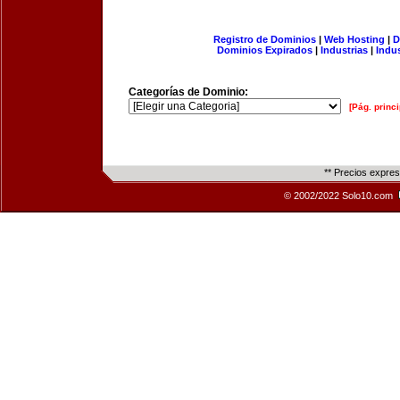
Registro de Dominios
|
Web Hosting
|
D
Dominios Expirados
|
Industrias
|
Indu
Categorías de Dominio:
[Pág. princi
** Precios expre
© 2002/2022 Solo10.com