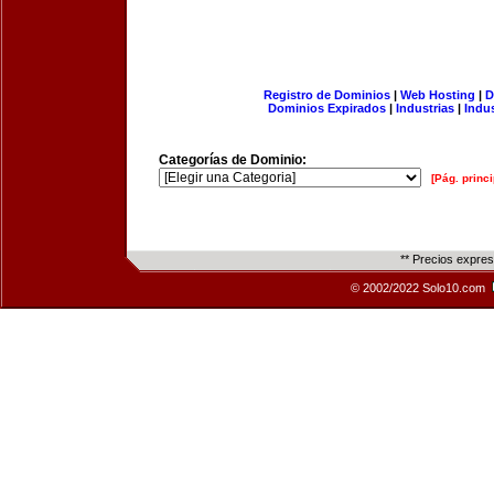
Registro de Dominios
|
Web Hosting
|
D
Dominios Expirados
|
Industrias
|
Indu
Categorías de Dominio:
[Pág. princi
** Precios expre
© 2002/2022 Solo10.com