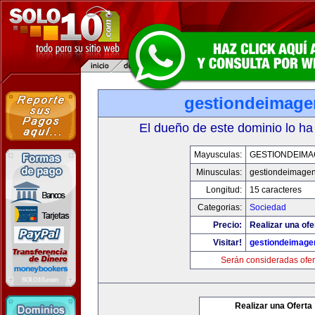
gestiondeimag
El dueño de este dominio lo ha
Mayusculas:
GESTIONDEIMA
Minusculas:
gestiondeimage
Longitud:
15 caracteres
Categorias:
Sociedad
Precio:
Realizar una ofe
Visitar!
gestiondeimage
Serán consideradas ofer
Realizar una Oferta