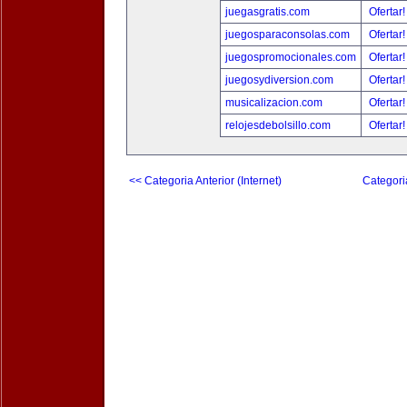
juegasgratis.com
Ofertar
juegosparaconsolas.com
Ofertar
juegospromocionales.com
Ofertar
juegosydiversion.com
Ofertar
musicalizacion.com
Ofertar
relojesdebolsillo.com
Ofertar
<< Categoria Anterior (Internet)
Categori