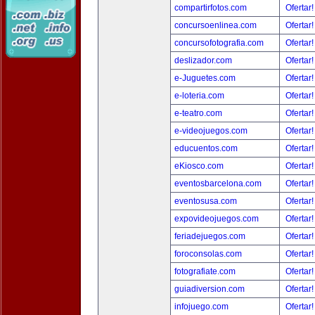
compartirfotos.com
Ofertar
concursoenlinea.com
Ofertar
concursofotografia.com
Ofertar
deslizador.com
Ofertar
e-Juguetes.com
Ofertar
e-loteria.com
Ofertar
e-teatro.com
Ofertar
e-videojuegos.com
Ofertar
educuentos.com
Ofertar
eKiosco.com
Ofertar
eventosbarcelona.com
Ofertar
eventosusa.com
Ofertar
expovideojuegos.com
Ofertar
feriadejuegos.com
Ofertar
foroconsolas.com
Ofertar
fotografiate.com
Ofertar
guiadiversion.com
Ofertar
infojuego.com
Ofertar